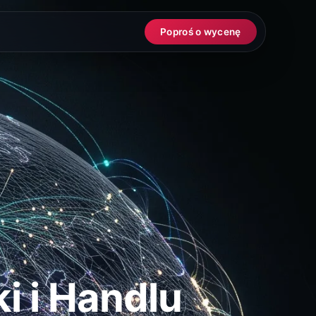
Poproś o wycenę
i i Handlu